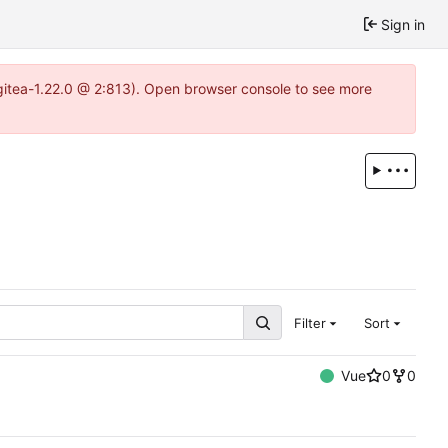
Sign in
~gitea-1.22.0 @ 2:813). Open browser console to see more
Filter
Sort
Vue
0
0